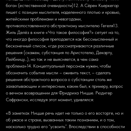
бога» (естественной очевидности)12. А Сёрен Кьеркегор
пишет с позиции мыслителя, наделенного плотью и кровью,
житейскими проблемами и невзгодами,
противопоставленного абстрактному мыслителю Гегеля13.
Жиль Делёз в книге «Что такое философия?» сетует на то,
что иногда философия преподается как бессмысленный и
бесконечный список, «где рассматриваются различные
решения (скажем, субстанция по Аристотелю, Декарту,
Лейбницу…), но так и не выясняется, в чем сама
проблема»14. Концептуальный персонаж нужен, чтобы
обозначить событие мысли – оживить текст, – сделать
решения абстрактного вопроса о субстанции столь же
захватывающим и интересным, каким был, к примеру, вопрос
о вечном возвращении для Фридриха Ницше. Рюдигер
Сафрански, исследуя этот момент, удивлялся:
«В заметках Ницше речь идет не только о его восторге, но и
об ужасе и страхе, вызванных таким познанием, и о том,
насколько трудно его “усвоить”. Впоследствии в способности