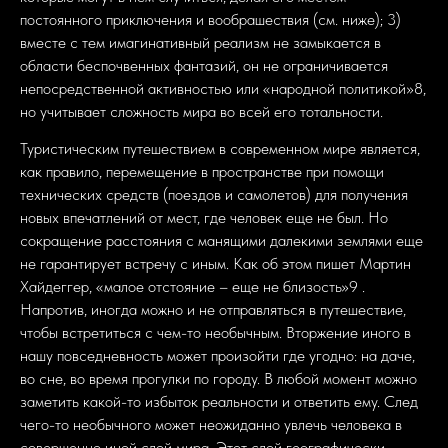
постоянного приключения и вообрашествия (см. ниже); 3)
вместе с тем имагинативный реализм не замыкается в
области беспочвенных фантазий, он не ограничивается
непосредственной активностью или «народной политикой»8,
но учитывает сложность мира во всей его тотальности.
Туристическим путешествием в современном мире является,
как правило, перемещение в пространстве при помощи
технических средств (поездов и самолетов) для получения
новых впечатлений от мест, где человек еще не был. Но
сокращение расстояния с манящими далекими землями еще
не гарантирует встречу с иным. Как об этом пишет Мартин
Хайдеггер, «малое отстояние – еще не близость»9 .
Напротив, иногда можно и не отправляться в путешествие,
чтобы встретиться с чем-то необычным. Вторжение иного в
нашу повседневность может произойти где угодно: на даче,
во сне, во время прогулки по городу. В любой момент можно
заметить какой-то избыток реальности и ответить ему. След
чего-то необычного может неожиданно увлечь человека в
совершенно иной слой мира. Этот слой географически