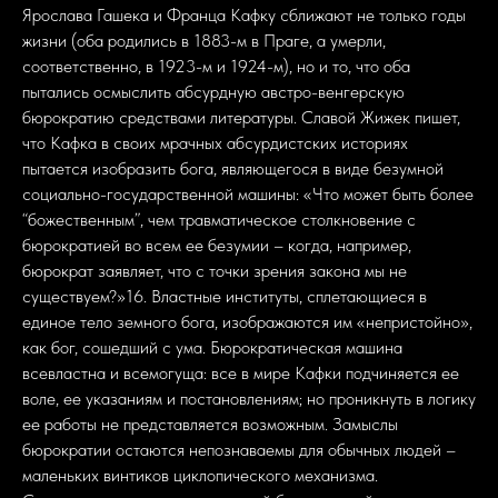
Ярослава Гашека и Франца Кафку сближают не только годы
жизни (оба родились в 1883-м в Праге, а умерли,
соответственно, в 1923-м и 1924-м), но и то, что оба
пытались осмыслить абсурдную австро-венгерскую
бюрократию средствами литературы. Славой Жижек пишет,
что Кафка в своих мрачных абсурдистских историях
пытается изобразить бога, являющегося в виде безумной
социально-государственной машины: «Что может быть более
“божественным”, чем травматическое столкновение с
бюрократией во всем ее безумии – когда, например,
бюрократ заявляет, что с точки зрения закона мы не
существуем?»16. Властные институты, сплетающиеся в
единое тело земного бога, изображаются им «непристойно»,
как бог, сошедший с ума. Бюрократическая машина
всевластна и всемогуща: все в мире Кафки подчиняется ее
воле, ее указаниям и постановлениям; но проникнуть в логику
ее работы не представляется возможным. Замыслы
бюрократии остаются непознаваемы для обычных людей –
маленьких винтиков циклопического механизма.