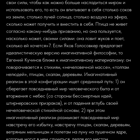
свои силы, чтобы как можно больше насладиться миром и
использовать его, то есть он впитывает в себя столько соков
из земли, столько лучей солнца, столько воздуха из эфира,
сколько может получить и вместить в себя. Птица не живет
согласно какому-нибудь призванию, но она пользуется,
насколько может, своими силами: она ловит жуков и поет,
сколько ей хочется»7. Если Яков Голосовкер предлагает
идеалистическую версию имагинативной философии, то
Евгений Кучинов ближе к имагинативному материализму: он
поворачивается к стихиям, «нечеловечной массе», «толпам
нелюдей», птицам, скалам, деревьям. Имагинативный
реализм в этой конфигурации ищет срединный путь: 1) он
сберегает повседневный мир человеческого быта и от
вторжения с небес (со стороны бессмертных идей,
штирнеровских призраков), и от падения вглубь своей
нечеловеческой стихийной основы; 2) при этом
имагинативный реализм размыкает повседневный мир
навстречу его избытку, навстречу птицам, скалам, деревьям,
ветряным мельницам и полетам на луну на пушечном ядре,
которые могут в нем случиться, делая его местом