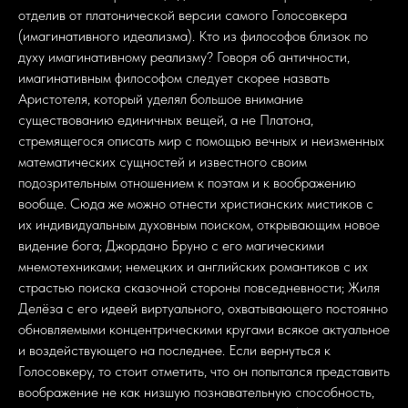
отделив от платонической версии самого Голосовкера
(имагинативного идеализма). Кто из философов близок по
духу имагинативному реализму? Говоря об античности,
имагинативным философом следует скорее назвать
Аристотеля, который уделял большое внимание
существованию единичных вещей, а не Платона,
стремящегося описать мир с помощью вечных и неизменных
математических сущностей и известного своим
подозрительным отношением к поэтам и к воображению
вообще. Сюда же можно отнести христианских мистиков с
их индивидуальным духовным поиском, открывающим новое
видение бога; Джордано Бруно с его магическими
мнемотехниками; немецких и английских романтиков с их
страстью поиска сказочной стороны повседневности; Жиля
Делёза с его идеей виртуального, охватывающего постоянно
обновляемыми концентрическими кругами всякое актуальное
и воздействующего на последнее. Если вернуться к
Голосовкеру, то стоит отметить, что он попытался представить
воображение не как низшую познавательную способность,