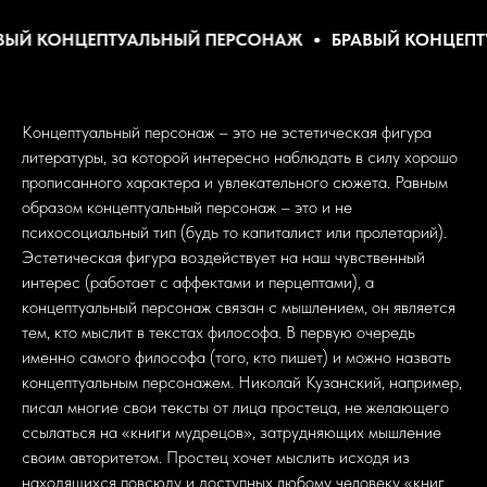
ЕРСОНАЖ
БРАВЫЙ КОНЦЕПТУАЛЬНЫЙ ПЕРСОНАЖ
Б
Концептуальный персонаж – это не эстетическая фигура
литературы, за которой интересно наблюдать в силу хорошо
прописанного характера и увлекательного сюжета. Равным
образом концептуальный персонаж – это и не
психосоциальный тип (будь то капиталист или пролетарий).
Эстетическая фигура воздействует на наш чувственный
интерес (работает с аффектами и перцептами), а
концептуальный персонаж связан c мышлением, он является
тем, кто мыслит в текстах философа. В первую очередь
именно самого философа (того, кто пишет) и можно назвать
концептуальным персонажем. Николай Кузанский, например,
писал многие свои тексты от лица простеца, не желающего
ссылаться на «книги мудрецов», затрудняющих мышление
своим авторитетом. Простец хочет мыслить исходя из
находящихся повсюду и доступных любому человеку «книг