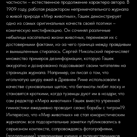
частности – естественное продолжение характера автора. В
1909 году, работая редактором непримечательного журнала
о живой природе «Мир животных», Гашек демонстрирует
одно из самых оригинальных качеств своей поэтики –
комическую мистификацию. Он сочинял различные
небылицы касательно жизни животных, перемежая их с
достоверными фактами, из-за чего граница между правдивым
и вымышленным стиралась. Сергей Никольский перечисляет
множество примеров дезинформации, которую Гашек
аккуратно и дозированно подсовывает своим читателям на
страницах журнала. Например, он писал о том, что
игольчатую шкуру ежей в Древнем Риме использовали в
качестве сукновальных щеток; что бегемоты любят ласку и
становятся кроткими, когда туземцы дуют им в ноздри; что
сам редактор «Мира животных» Гашек вместо утренней
гимнастики ежедневно проводит сеанс борьбы с тигром19.
Интересно, что «Мир животных» не стал юмористическим
журналом: все подозрительные заметки публиковались в
серьезном контексте, сопровождаясь фотографиями,
(поддельными) заявлениями ученых и путешественников,