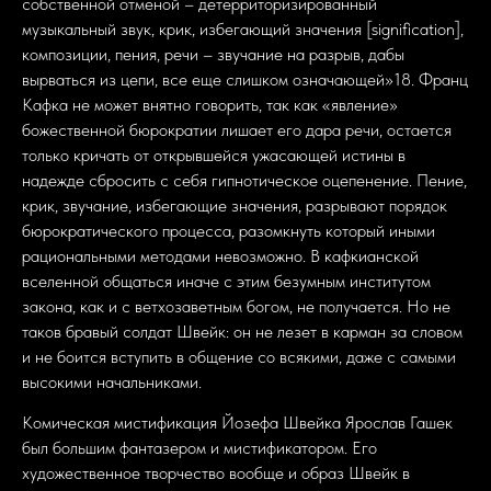
собственной отменой – детерриторизированный
музыкальный звук, крик, избегающий значения [signification],
композиции, пения, речи – звучание на разрыв, дабы
вырваться из цепи, все еще слишком означающей»18. Франц
Кафка не может внятно говорить, так как «явление»
божественной бюрократии лишает его дара речи, остается
только кричать от открывшейся ужасающей истины в
надежде сбросить с себя гипнотическое оцепенение. Пение,
крик, звучание, избегающие значения, разрывают порядок
бюрократического процесса, разомкнуть который иными
рациональными методами невозможно. В кафкианской
вселенной общаться иначе с этим безумным институтом
закона, как и с ветхозаветным богом, не получается. Но не
таков бравый солдат Швейк: он не лезет в карман за словом
и не боится вступить в общение со всякими, даже с самыми
высокими начальниками.
Комическая мистификация Йозефа Швейка Ярослав Гашек
был большим фантазером и мистификатором. Его
художественное творчество вообще и образ Швейк в