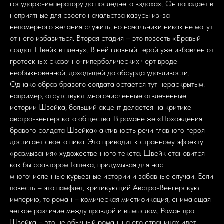
государю-императору до последнего вздоха». Он попадает в
неприятные для своего начальства казусы из-за
непомерного желания служить, но начальники никак не могут
от него избавиться. Вторая стадия – это повесть «Бравый
солдат Швейк в плену». В ней главный герой уже избавлен от
гротескных сказочно-гиперболических черт вроде
необыкновенной, доходящей до абсурда удачливости.
Однако образ бравого солдата остается тут нераскрытым:
например, отсутствуют многочисленные отвлеченные
истории Швейка, больший акцент делается на критике
австро-венгерского общества. В романе же «Похождения
бравого солдата Швейка» активность речи главного героя
достигает своего пика. Это приводит к странному эффекту
«размывания» художественного текста: Швейк становится
как бы соавтором Гашека, придумывая для нас
многочисленные курьезные истории и забавные случаи. Если
повесть – это памфлет, критикующий Австро-Венгерскую
империю, то роман – комическая мистификация, снимающая
четкое различие между правдой и вымыслом. Роман про
Швейка – это не обычный роман: на его страницах идет