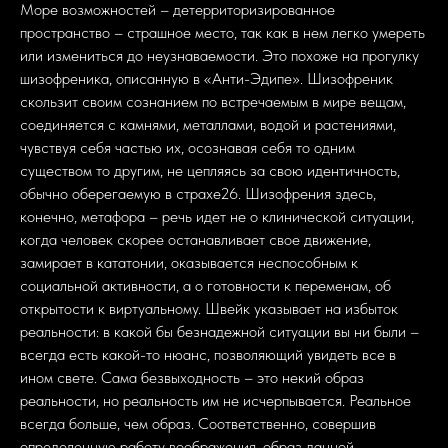
Море возможностей – детерриторизированное
пространство – страшное место, так как в нем легко умереть
или измениться до неузнаваемости. Это похоже на прогулку
шизофреника, описанную в «Анти-Эдипе». Шизофреник
скользит своим сознанием по встречаемым в мире вещам,
соединяется с камнями, металлами, водой и растениями,
чувствуя себя частью их, осознавая себя то одним
существом то другим, не цепляясь за свою идентичность,
обычно оберегаемую в страхе26. Шизофрения здесь,
конечно, метафора – речь идет не о клинической ситуации,
когда человек скорее останавливает свое движение,
замирает в кататонии, оказывается неспособным к
социальной активности, а о готовности к переменам, об
открытости к виртуальному. Швейк указывает на избыток
реальности: в какой бы безнадежной ситуации вы ни были –
всегда есть какой-то нюанс, позволяющий увидеть все в
ином свете. Сама безвыходность – это некий образ
реальности, но реальность им не исчерпывается. Реальное
всегда больше, чем образ. Соответственно, совершив
определенную работу воображения, образ данной