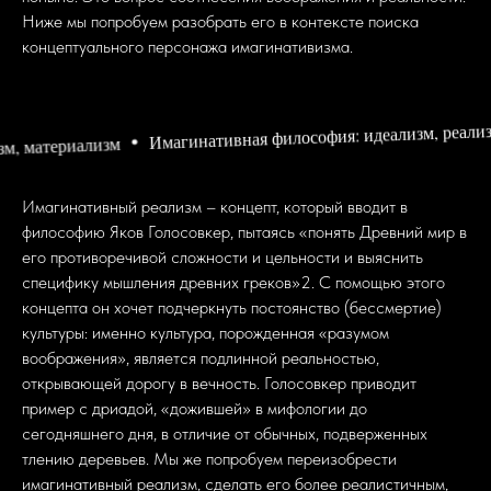
Ниже мы попробуем разобрать его в контексте поиска
концептуального персонажа имагинативизма.
Имаги
инативная философия: идеализм, реализм, материализм
Имагинативный реализм – концепт, который вводит в
философию Яков Голосовкер, пытаясь «понять Древний мир в
его противоречивой сложности и цельности и выяснить
специфику мышления древних греков»2. С помощью этого
концепта он хочет подчеркнуть постоянство (бессмертие)
культуры: именно культура, порожденная «разумом
воображения», является подлинной реальностью,
открывающей дорогу в вечность. Голосовкер приводит
пример с дриадой, «дожившей» в мифологии до
сегодняшнего дня, в отличие от обычных, подверженных
тлению деревьев. Мы же попробуем переизобрести
имагинативный реализм, сделать его более реалистичным,