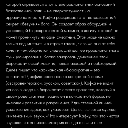
которой скрывается отсутствие рациональных оснований
божественной воли – не сверхразумность, а
иррациональность. Кафка раскрывает этот ветхозаветный
секрет «безумия» бога. Он создает образ абсурдной и
ужасающей бюрократической машины, в логику которой не
может проникнуть ни один смертный. Этой машине можно
только подчиняться и в страхе гадать, чего же она от тебя
хочет и чем обернется следующий шаг ее иррационального
функционирования. Кафка зачарован движением этой
бюрократической машины, непознаваемой и необходимой.
Делёз пишет, что кафкианская «бюрократия – это
желание»17, зафиксированное в конкретной форме
(австровенгерской, русской, советской). Кафка не видит
ясного выхода из бюрократического процесса, который в
своем роде статичен, зациклен в конкретной форме, не
имеющей развития и разрешения. Единственной линией
ускользания здесь, как указывает Делёз, является музыка,
«интенсивный звук»: «Что интересует Кафку, так это чистая
звуковая интенсивная материя всегда в связи с ее