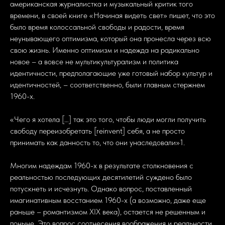
американская журналистка и музыкальный критик того
времени, в своей книге «Начиная видеть свет» пишет, что это
было время колоссальной свободы и радости, время
неунывающего оптимизма, который она пронесла через всю
свою жизнь. Именно оптимизм и надежда на радикально
новое – а вовсе не мультикультурализм и политика
идентичности, предполагающие уже готовый набор культур и
идентичностей, – соответственно, были главным стержнем
1960-х.
«Чего я хотела […] так это того, чтобы люди могли получить
свободу переизобретать [reinvent] себя, а не просто
принимать как данность то, что они унаследовали»1.
Многим надеждам 1960-х в результате столкновения с
реальностью последующих десятилетий суждено было
потускнеть и исчезнуть. Однако вопрос, поставленный
имагинативным восстанием 1960-х (а возможно, даже еще
раньше – романтизмом XIX века), остается не решенным и
поныне. Это вопрос соотнесения воображения и реальности.