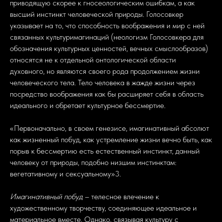
приводящую скорее к гносеологическим ошибкам, а как
высший инстинкт человеческой природы. Голосовкер
указывает на то, что способность воображения и мир с ней
связанных культуримагинаций (неологизм Голосовкера для
обозначения культурных ценностей, вечных смыслообразов)
относятся не к отдельной онтологической области
духовного, но являются своего рода продолжением жизни
человеческого тела. Тело человека в жажде жизни через
посредство воображения как бы расширяет себя в область
идеального и обретает культурное бессмертие.
«Первоначально, в своем генезисе, имагинативный абсолют
как жизненный побуд, как устремление жизни вечно быть, как
порыв к бессмертию есть естественный инстинкт, данный
человеку от природы, подобно низшим инстинктам:
вегетативному и сексуальному»3.
Имагинативный побуд
– телесное влечение к
художественному творчеству, соединяющее идеальное и
материальное вместе. Однако, связывая культуру с