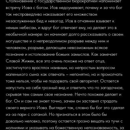
Столкновение с государственной бюрократией напоминает
встречу Иова с богом. Иов недоумевает, почему и за что бог
так несправедливо наказывает его множеством
незаслуженных бед и невзгод. Иов в отчаянии взывает к
немым небесам, и вдруг бог отвечает ему, но делает это в
необычной манере: он начинает долго рассказывать о своем
могуществе и о непреодолимом разрыве между ним и
человеком, разрыве, делающем невозможным всякое
познание и истолкование божьих замыслов. Как замечает
Славой Жижек, все это очень похоже на ответ отца,
застигнутого врасплох наивным, но непростым вопросом
маленького сына: как отвечать – непонятно, но и промолчать
тоже нельзя, чтобы не подорвать свой авторитет. Остается
напустить на себя грозный вид и ответить что-то загадочное,
скрывая тем самым свое незнание. Нечто похожее делает и
бог. Он и сам не знает точно, зачем он заставил страдать
своего верного Иова. Выглядит так, словно бы бог это сделал
из-за пари с сатаной. Но признаться в этом было бы
довольно неловко, поэтому остается грозно вещать из тучи с
молниями и указывать на божественную непознаваемость, за