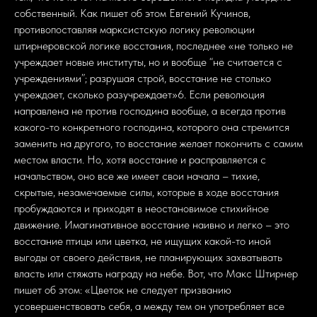
собственный. Как пишет об этом Евгений Кучинов,
противопоставляя марксистскую логику революции
штирнеровской логике восстания, последнее «не только не
учреждает новые институты, но и вообще “не считается с
учреждениями”; разрушая строй, восстание не столько
учреждает, сколько разучреждает»6. Если революция
направлена не против господина вообще, а всегда против
какого-то конкретного господина, которого она стремится
заменить на другого, то восстание желает покончить с самим
местом власти. Но, хотя восстание и расправляется с
начальством, оно все же имеет свои начала – тихие,
скрытые, незамечаемые силы, которые в ходе восстания
пробуждаются и приходят в неостановимое стихийное
движение. Имагинативное восстание наивно и легко – это
восстание птицы или цветка, не ищущих какой-то иной
выгоды от своего действия, не планирующих захватывать
власть или стяжать награду на небе. Вот, что Макс Штирнер
пишет об этом: «Цветок не следует призванию
усовершенствовать себя, а между тем он употребляет все