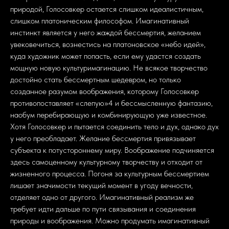
природой, Голосовкер остается слишком идеалистичным,
слишком платоническим философом. Имагинативный
инстинкт является у него жаждой бессмертия, желанием
увековечиться, вознестись на платоновское «небо идей»,
куда художник может попасть, если ему удастся создать
мощную новую культуримагинацию. Не всякое творчество
достойно стать бессмертным шедевром, но только
созданное разумом воображения, которому Голосовкер
противопоставляет «слепую»4 и бессмысленную фантазию,
наобум перебирающую и комбинирующую уже известное.
Хотя Голосовкер и пытается соединить тело и дух, однако дух
у него преобладает. Желание бессмертия привязывает
субъекта к потустороннему миру. Воображение подчиняется
здесь самоценному культурному творчеству и отходит от
жизненного процесса. Погоня за культурным бессмертием
лишает значимости текущий момент в угоду вечности,
отделяет одно от другого. Имагинативный реализм же
требует идти дальше по пути связывания и соединения
природы и воображения. Можно продумать имагинативный