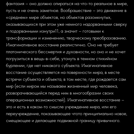
фантазия – оно должно опираться на что-то реальное в мире,
пусть и не очень заметное. Вообрашествие – это движение в
«среднем» мире объектов, но объектов разомкнутых,
оказывающихся при этом уже немного надорванными сверху
и подорванными изнутри11, а значит – готовыми к
трансформации и изменению, творческому преобразованию.
Имагинативное восстание реалистично. Оно не требует
платонического бессмертия и духовности, но оно и не хочет
погрузиться в вещь-в-себе, утонуть в темном стихийном
бурлении, где нет никакого субъекта. Имагинативное
восстание осуществляется на поверхности мира, в месте
встречи субъекта и объекта, в том месте, где рождается сам
мир (если миром мы называем жизненный мир человека,
разворачивающийся перед ним в многообразии своих
операционных возможностей). Имагинативное восстание –
это и есть в каком-то смысле учреждение мира, или его
переучреждение, показывающее чтото принципиально новое,
смещающее и делающее подвижной границу привычного.