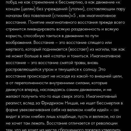
побуд не как стремление к бессмертию, а как движение «к
концам (целям) без учреждений (утопии), составляющим пару
началам без повелений (стихиям)»5 , как имагинативное
восстание. Понятие имагинативного восстания прежде всего
стремится ликвидировать всякую раздвоенность и всякую
корысть, способную таиться в движении по пути
воображения. Восстание – это восстание спящего или
мертвого, который поднимается (восстает) из могилы, так как
не может больше в ней «спать» и томиться. Имагинативное
восстание – это восстание смятой травы, вновь
расправляющейся утром и тянущейся к солнцу. Это
восстание происходит не исходя из какой-то внешней цели,
а от переполненности внутренними силами, которые
движутся вперед, наслаждаясь самим движением, и не
желают получить что-то еще сверх этого. Имагинативный
реалист, вслед за Фридрихом Ницше, не ищет бессмертия в
форме увековечивания себя на великом «небе идей» – он
видит в этом «небе» лишь кладбище, пусть и великое, но он
не хочет там лежать. Восстание отличается от революции
тем, что не хочет на месте сброшенного порядка утвердить