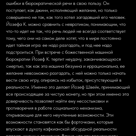
ошибки в бюрократической речи в свою пользу. Он
поступает, как джинн, исполняющий желание, но только
совершенно не так, как того хотел загадавший его человек.
Йозефа К. можно сравнить с невротиком, понимающим, что
что-то идет не так, что речь людей не всегда соответствует
тому, чего они на самом деле хотят, что в мире постоянно
идет тайная игра: ее надо разгадать, и под нее надо
подстроиться. При встрече с божественной машиной
бюрократии Йозеф К. терпит неудачу, заканчивающуюся
смертью, так как эта машина безумна и иррациональна, ее
желание невозможно разгадать, с ней можно только начать
вести свою игру, опираясь на избыток, присутствующий в
реальности. Именно это делает Йозеф Швейк, принимающий
все происходящее за чистую монету, но при этом именно эта
доверчивость позволяет найти ему несостыковки и
противоречия в работе социального механизма,
открывающие для него неучтенные возможности. Эти
возможности становятся как бы форточками, которые
впускают в духоту кафкианской абсурдной реальности
радость жизни и движения. Важно, что эти возможности