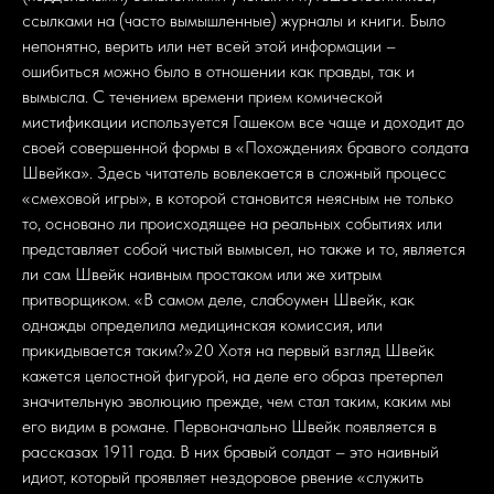
ссылками на (часто вымышленные) журналы и книги. Было
непонятно, верить или нет всей этой информации –
ошибиться можно было в отношении как правды, так и
вымысла. С течением времени прием комической
мистификации используется Гашеком все чаще и доходит до
своей совершенной формы в «Похождениях бравого солдата
Швейка». Здесь читатель вовлекается в сложный процесс
«смеховой игры», в которой становится неясным не только
то, основано ли происходящее на реальных событиях или
представляет собой чистый вымысел, но также и то, является
ли сам Швейк наивным простаком или же хитрым
притворщиком. «В самом деле, слабоумен Швейк, как
однажды определила медицинская комиссия, или
прикидывается таким?»20 Хотя на первый взгляд Швейк
кажется целостной фигурой, на деле его образ претерпел
значительную эволюцию прежде, чем стал таким, каким мы
его видим в романе. Первоначально Швейк появляется в
рассказах 1911 года. В них бравый солдат – это наивный
идиот, который проявляет нездоровое рвение «служить