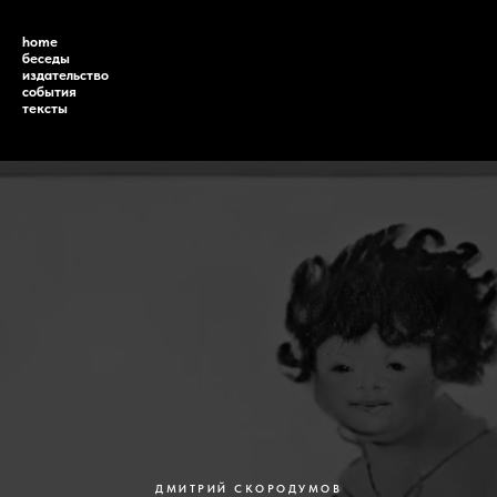
home
беседы
издательство
события
тексты
ДМИТРИЙ СКОРОДУМОВ