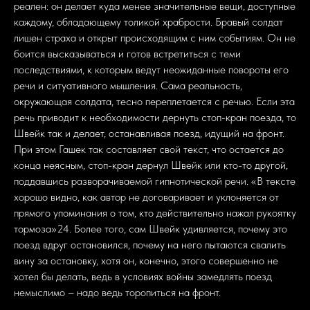
реален: он делает куда менее значительные вещи, доступные
каждому, обладающему толикой храбрости. Бравый солдат
лишен страха и открыт происходящим с ним событиям. Он не
боится высказываться и готов встретиться с теми
последствиями, к которым ведут неожиданные повороты его
речи и ситуативного мышления. Сама реальность,
окружающая солдата, тесно переплетается с речью. Если эта
речь приводит к необходимости дернуть стоп-кран поезда, то
Швейк так и делает, останавливая поезд, идущий на фронт.
При этом Гашек так составляет свой текст, что остается до
конца неясным, стоп-кран дернул Швейк или кто-то другой,
поддавшись разворачиваемой гипнотической речи. «В тексте
хорошо видно, как автор не договаривает и уклоняется от
прямого упоминания о том, кто действительно нажал рукоятку
тормоза»24. Более того, сам Швейк удивляется, почему это
поезд вдруг остановился, почему на него пытаются свалить
вину за остановку, хотя он, конечно, этого совершенно не
хотел бы делать, ведь в условиях войны замедлять поезд
немыслимо – надо ведь торопиться на фронт.