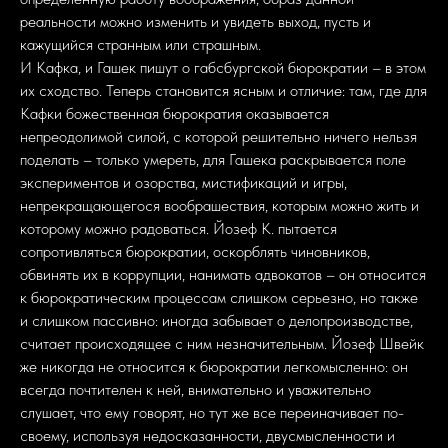
реальности можно изменить и увидеть выход, пусть и
кажущийся странным или страшным.
И Кафка, и Гашек пишут о габсбургской бюрократии – в этом
их сходство. Теперь становится ясным и отличие: там, где для
Кафки божественная бюрократия оказывается
непреодолимой силой, с которой решительно ничего нельзя
поделать – только умереть, для Гашека раскрывается поле
экспериментов и озорства, мистификаций и игры,
непрекращающегося вообрашествия, которым можно жить и
которому можно радоваться. Йозеф К. пытается
сопротивляться бюрократии, оскорблять чиновников,
обвинять их в коррупции, нанимать адвокатов – он относится
к бюрократическим процессам слишком серьезно, но также
и слишком пассивно: иногда забывает о делопроизводстве,
считает происходящее с ним незначительным. Йозеф Швейк
же никогда не относится к бюрократии легкомысленно: он
всегда почтителен к ней, внимательно и уважительно
слушает, что ему говорят, но тут же все переиначивает по-
своему, используя недосказанности, двусмысленности и