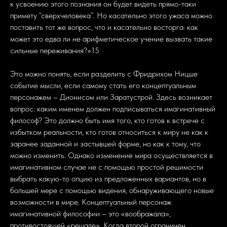
к усвоению этого познания он будет видеть прямо-таки
примету “сверхчеловека”. Но касательно этого ужаса можно
поставить тот же вопрос, что и касательно восторга: как
может это едва ли не арифметическое учение вызвать такие
сильные переживания?»15
Это можно понять, если разделить с Фридрихом Ницше
событие мысли, если самому стать его концептуальным
персонажем – Дионисом или Заратустрой. Здесь возникает
вопрос: каким именем должен подписываться имагинативный
философ? Это должно быть имя того, кто готов к встрече с
избытком реальности, кто готов относиться к миру не как к
заранее заданной и застывшей форме, но как к тому, что
можно изменить. Однако изменение мира осуществляется в
имагинативном случае не с помощью простой решимости
выбрать какую-то опцию из предложенных вариантов, но в
большей мере с помощью видения, обнаруживающего новые
возможности в мире. Концептуальный персонаж
имагинативной философии – это «воображала»,
противостоящей «решале». Когда второй ограничен