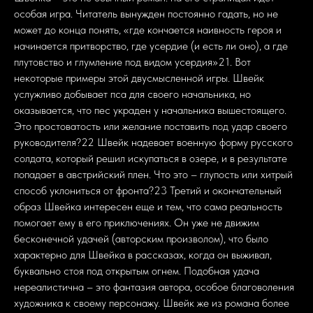
особая игра. Читатель вынужден постоянно гадать, но не
может до конца понять, «где кончается наивность героя и
начинается притворство, где усердие (и есть ли оно), а где
плутовство и глумление под видом усердия»21. Вот
некоторые примеры этой двусмысленной игры. Швейк
услужливо добывает пса для своего начальника, но
оказывается, что пес украден у начальника вышестоящего.
Это простоватость или желание поставить под удар своего
руководителя?22 Швейк надевает военную форму русского
солдата, который решил искупаться в озере, и в результате
попадает в австрийский плен. Что это – глупость или хитрый
способ уклониться от фронта?23 Третий и окончательный
образ Швейка интересен еще и тем, что сама реальность
помогает ему в его приключениях. Он уже не движим
бесконечной удачей (авторским произволом), что было
характерно для Швейка в рассказах, когда он выживал,
буквально стоя под открытым огнем. Подобная удача
нереалистична – это фантазия автора, особое благоволения
художника к своему персонажу. Швейк же из романа более