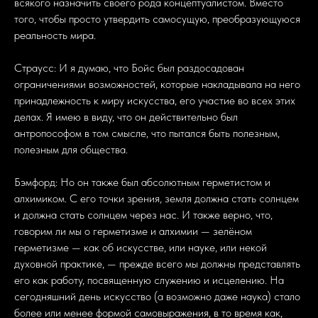
всякого назначить своего рода концептуалистом. Вместо
того, чтобы просто утвердить самосущую, преобразующуюся
реальность мира.
Страусс: И я думаю, что Бойс был раздосадован
ограничениями возможностей, которые накладывала на него
принадлежность к миру искусства, его участие во всех этих
делах. Я имею в виду, что он действительно был
антропософом в том смысле, что пытался быть полезным,
полезным для общества.
Бэмфорд: Но он также был абсолютным герметистом и
алхимиком. С его точки зрения, земля должна стать солнцем
и должна стать солнцем через нас. И также верно, что,
говорим ли мы о герметизме и алхимии — зелёном
герметизме — как об искусстве, или науке, или некой
духовной практике, — прежде всего мы должны представлять
его как работу, посвященную служению и исцелению. На
сегодняшний день искусство (а возможно даже наука) стало
более или менее формой самовыражения, в то время как,