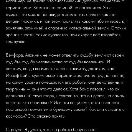
например, не думаю, что гностический дуализм совместим с
герметизмом. Хотя кто-то со мной не согласится. Я не
думаю, что можно ненавидеть землю так сильно, как это
делали гностики, и при этом проявлять какой-либо интерес к
занятиям алхимией и спасению материальной земли. С точки
зрения гностических дуалистов, чем скорее всё взорвётся,
тем лучше.
Бэмфорд: Алхимик не может отделить судьбу земли от своей
судьбы, судьбу человечества от судьбы вселенной. И
поэтому, когда вы имеете дело с таким художником, как
Йозеф Бойс, художником-герметистом, очень трудно понять,
на каком уровне помещаются его работы: они действенны и
теургичны — они что-то делают. Хотя Бойс говорил, что он
«социальный скульптор», неужели то, что он делал, на самом
деле только социально? Или эти вещи имеют отношение к
настоящей геомантии и будущему земли? Как они связаны с
космосом? Это сложно понять.
Страусс: Я думаю, что его работы безусловно