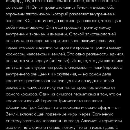
Бэмфорд: Ну, я бы сказал немного иначе, хотя я полностью
согласен. И Юнг, и традиционалист Генон, я думаю, оба
заражены платонизмом, который разделяет внутреннее и
внешнее. Юнг кантианец, а кантианцы полагают, что вещь в
себе непознаваема. Они ещё проводят границу между
внутренним знанием и внешним. С такой эпистемологией
невозможно воспринять оригинальное алхимическое или
герметическое видение, которое не проводит границ между
космосом, человеком и землей. Это одна реальность: единая,
целая, это уни-версум (uni-verse). Итак, то, что для платоника
выглядит как внутренняя работа алхимика, — некий процесс
внутреннего очищения и искупления, — на самом деле
касается преобразования, очищения и созидания новой
земли; это искусство искупления, которое неотделимо от
самого космоса. Один из смыслов герметизма в том, что он
космологический. Гермеса Трисмегиста называют
«Хозяином Трех Сфер», и это космологические сферы —от
Земли, включающей подземные миры, через Солнечную
систему вплоть до неподвижных звёзд. Алхимия и герметизм
экологичны с самого начала, потому что они имеют дело с