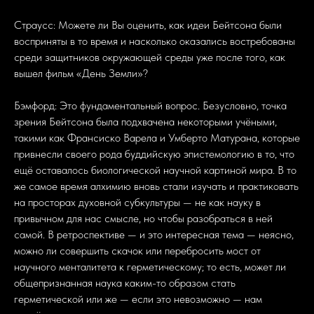
Страусс: Можете ли Вы оценить, как идеи Бейтсона были
восприняты в то время и насколько оказались востребованы
среди защитников окружающей среды уже после того, как
вышел фильм «День Земли»?
Бэмфорд: Это фундаментальный вопрос. Безусловно, точка
зрения Бейтсона была подхвачена некоторыми учёными,
такими как Франсиско Варела и Умберто Матурана, которые
привнесли своего рода буддийскую эпистемологию в то, что
ещё оставалось биологической научной картиной мира. В то
же самое время алхимию вновь стали изучать и практиковать
на просторах духовной субкультуры — не как науку в
привычном для нас смысле, но чтобы разобраться в ней
самой. В ретроспективе — и это интересная тема — неясно,
можно ли совершить скачок или перебросить мост от
научного менталитета к герметическому; то есть, может ли
общепризнанная наука каким-то образом стать
герметической или же — если это невозможно — нам