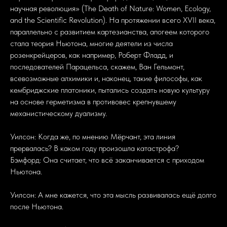
научная революция» (The Death of Nature: Women, Ecology,
and the Scientific Revolution). На протяжении всего XVII века,
параллельно с развитием картезианства, апогеем которого
стала теория Ньютона, многие деятели из числа
розенкрейцеров, как например, Роберт Фладд, и
последователей Парацельса, скажем, Ван Гельмонт,
всевозможные алхимики и, наконец, такие философы, как
кембриджские платоники, пытались создать новую культуру
на основе герметизма в противовес крепнувшему
механистическому дуализму.
Уилсон: Когда же, по мнению Мёрчант, эта линия
прервалась? В каком году произошла катастрофа?
Бэмфорд: Она считает, что всё заканчивается с приходом
Ньютона.
Уилсон: А мне кажется, что эта мысль развивалась ещё долго
после Ньютона.