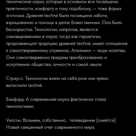
технические науки, которые в основном все посвящены
практичности, комфорту и тому подобному, — тоже форма
эготизма. Древняя techné была посвящена заботе,
взращиванию и помощи в делах божественных. Она была
бескорыстна. Технологии, напротив, являются
самовыражением в науке, тогда как герметизм,
продолжающий традицию древней techné, имеет отношение
к самоотверженному служению. Алхимики — люди молитвы.
Они самоотверженно преданы преобразованию и
искуплению общества, личности и самой земли.
Страусс: Технологии взяли на себя роль или прямо
вытеснили techné.
Бэмфорд: А современная наука фактически стала
технологиями.
Уилсон: Возьмем, собственно… телевидение (смеётся).
Новый священный очаг современного мира.