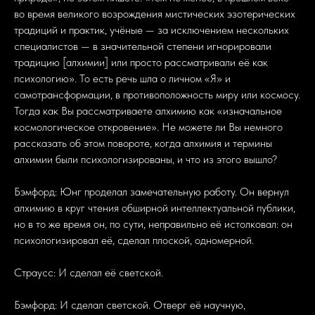
во время великого возрождения мистических эзотерических
традиций и практик, учёные — за исключением нескольких
специалистов — в значительной степени игнорировали
традицию [алхимии] или просто рассматривали её как
психологию». То есть речь шла о личном «Я» и
самотрансформации, в противоположность миру или космосу.
Тогда как Вы рассматриваете алхимию как «изначальное
космологическое откровение». Не можете ли Вы немного
рассказать об этом повороте, когда алхимия и термины
алхимии были психологизированы, и что из этого вышло?
Бэмфорд: Юнг проделал замечательную работу. Он вернул
алхимию в круг чтения обширной интеллектуальной публики,
но в то же время он, по сути, неправильно её истолковал: он
психологизировал её, сделал плоской, одномерной.
Страусс: И сделал её светской.
Бэмфорд: И сделал светской. Отверг её научную,