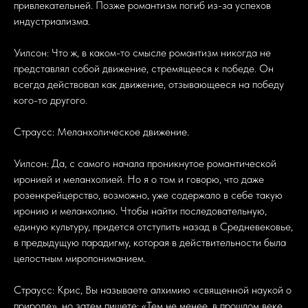
привлекательней. Позже романтизм погиб из-за успехов
индустриализма.
Уилсон: Что ж, в каком-то смысле романтизм никогда не
представлял собой движение, стремящееся к победе. Он
всегда действовал как движение, отзывающееся на победу
кого-то другого.
Страусс: Меланхолическое движение.
Уилсон: Да, с самого начала проникнутое романтической
иронией и меланхолией. Но я о том и говорю, что даже
розенкрейцерство, возможно, уже содержало в себе такую
иронию и меланхолию. Чтобы найти последовательную,
единую культуру, придется отступить назад в Средневековье,
в предыдущую парадигму, которая в действительности была
целостным миропониманием.
Страусс: Крис, Вы называете алхимию «священной наукой о
природе», но затем пишете: «Тем не менее, в прошлом веке