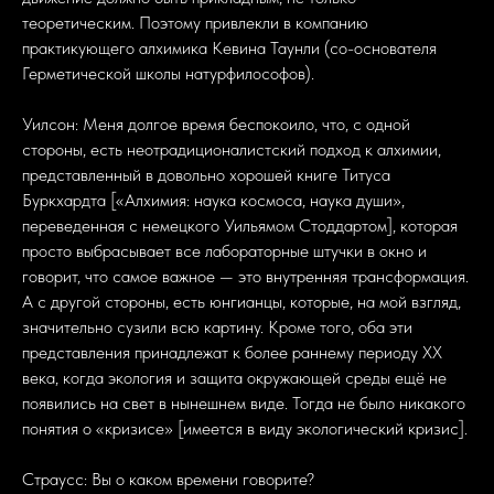
теоретическим. Поэтому привлекли в компанию
практикующего алхимика Кевина Таунли (со-основателя
Герметической школы натурфилософов).
Уилсон: Меня долгое время беспокоило, что, с одной
стороны, есть неотрадиционалистский подход к алхимии,
представленный в довольно хорошей книге Титуса
Буркхардта [«Алхимия: наука космоса, наука души»,
переведенная с немецкого Уильямом Стоддартом], которая
просто выбрасывает все лабораторные штучки в окно и
говорит, что самое важное — это внутренняя трансформация.
А с другой стороны, есть юнгианцы, которые, на мой взгляд,
значительно сузили всю картину. Кроме того, оба эти
представления принадлежат к более раннему периоду ХХ
века, когда экология и защита окружающей среды ещё не
появились на свет в нынешнем виде. Тогда не было никакого
понятия о «кризисе» [имеется в виду экологический кризис].
Страусс: Вы о каком времени говорите?