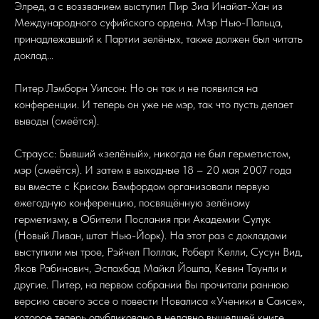
Элред, а с воззванием выступил Пир Зиа Инайат-Хан из
Международного суфийского ордена. Мэр Нью-Пальца,
принадлежавший к Партии зелёных, также должен был читать
доклад...
Питер Лэмборн Уилсон: Но он так и не появился на
конференции. И теперь он уже не мэр, так что пусть делает
выводы (смеётся).
Страусс: Бывший «зелёный», никогда не был герметистом,
мэр (смеётся). И затем в выходные 18 – 20 мая 2007 года
вы вместе с Крисом Бэмфордом организовали первую
ежегодную конференцию, посвящённую зелёному
герметизму, в Обители Послания при Академии Сулук
(Новый Ливан, штат Нью-Йорк). На этот раз с докладами
выступили мы трое, Рэйчел Поллак, Роберт Келли, Сусун Вид,
Яков Рабинович, Эспахбад Майкл Йошпа, Кевин Таунли и
другие. Питер, на первом собрании Вы прочитали раннюю
версию своего эссе о повести Новалиса «Ученики в Саисе»,
которое теперь опубликовано в недавно вышедшей книге