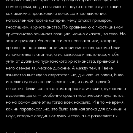
самое время, когда появляются науки о теле и душе, такие
как алхимия, происходило колоссальное движение,
направленное против материи, чему служат примером
гностицизм и христианство. По сравнению с гностицизмом
христианство занимает позицию, можно сказать, за тело. Но
затем приходит Ренессанс и его неоплатоники, которые,
правда, не настолько анти-материалистичны, какими были
изначальные платоники, а использовали платонизм, чтобы
уйти от дуализма пуританского христианства, привнося в
него свежее языческое дыхание. А между тем, в I веке
язычество выглядело отвратительно, дышало на ладан, было
интеллектуально непривлекательно, и самой горячей
новостью были все эти антиматериалистические, духовные и
душевные дела, — особенно среди гностических дуалистов,
но на самом деле этим тогда всех накрыло. И в то же время,
как ни парадоксально, это была великая эпоха для алхимии и
наук, которые соединяют душу и тело, а не разделяют их.