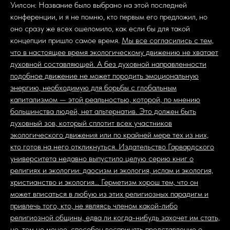
Уилсон: Название было выбрано на этой последней
конференции, и я не помню, кто первым его предложил, но
оно сразу же всех ошеломило, как если бы для такой
концепции пришло самое время.
Мы все согласились с тем,
что в настоящее время экологическому движению не хватает
духовной составляющей. А без духовной направленности
подобное движение не может породить эмоциональную
энергию, необходимую для борьбы с глобальным
капитализмом — этой реальностью, которой, по мнению
большинства людей, нет альтернатив. Это должен быть
духовный зов, который сплотит всех участников
экологического движения или по крайней мере тех из них,
кто готов на него откликнуться. Издательство Гарвардского
университета недавно выпустило целую серию книг о
религиях и экологии: даосизм и экология, ислам и экология,
христианство и экология... Герметизм хорош тем, что он
может вписаться в любую из этих религиозных парадигм и
привлечь того, кто, не являясь членом какой-либо
религиозной общины, едва ли когда-нибудь захочет им стать,
но, тем не менее, способен воспринять представление о