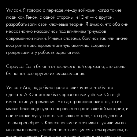
Уилсон: Я говорю о периоде между войнами, когда такие
люди как Генон, с одной стороны, и Юнг — с другой,
разрабатывали свои ключевые теории. Я думаю, что оба они
неосознанно находились под влиянием триумфов
современной науки. Иными словами, боялись так или иначе
воспринять экспериментальную алхимию всерьёз и
прикрывали эту робость идеологией.
Страусс: Если бы они отнеслись к ней серьёзно, это свело
бы на нет все другие их высказывания.
Уилсон: Ага, надо было просто свихнуться, чтобы это
сделать. А Юнг хотел быть признанным учёным. Он ещё
имел такие устремления. Что до традиционалистов, то их
мысли были подспудно направлены против любой материи, и
они считали душу настолько важнее тела, что предлагали
телом пренебречь. Классические источники служили им во
многом в помощь, особенно относящиеся к тем временам, о
которых говорил Крис. Есть тут одна странная вещь: в то