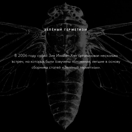
ЗЕЛЁНЫЙ ГЕРМЕТИЗМ
В 2006 году суфий Зия Инайят-Хан организовал несколько
встреч, на которых были озвучены положения, легшие в основу
сборника статей «Зелёный герметизм».