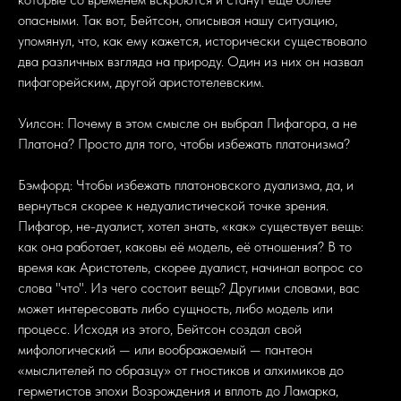
опасными. Так вот, Бейтсон, описывая нашу ситуацию,
упомянул, что, как ему кажется, исторически существовало
два различных взгляда на природу. Один из них он назвал
пифагорейским, другой аристотелевским.
Уилсон: Почему в этом смысле он выбрал Пифагора, а не
Платона? Просто для того, чтобы избежать платонизма?
Бэмфорд: Чтобы избежать платоновского дуализма, да, и
вернуться скорее к недуалистической точке зрения.
Пифагор, не-дуалист, хотел знать, «как» существует вещь:
как она работает, каковы её модель, её отношения? В то
время как Аристотель, скорее дуалист, начинал вопрос со
слова "что". Из чего состоит вещь? Другими словами, вас
может интересовать либо сущность, либо модель или
процесс. Исходя из этого, Бейтсон создал свой
мифологический — или воображаемый — пантеон
«мыслителей по образцу» от гностиков и алхимиков до
герметистов эпохи Возрождения и вплоть до Ламарка,