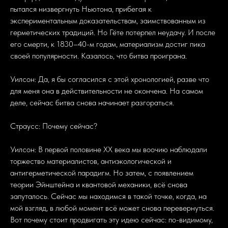
пытался низвергнуть Ньютона, прибегая к
экспериментальным доказательствам, заимствованным из
герметических традиций. Но Гёте потерпел неудачу. И после
его смерти, к 1830–40-м годам, материализм достиг пика
своей популярности. Казалось, что битва проиграна.
Уилсон: Да, я бы согласился с этой хронологией, разве что
для меня она в действительности не окончена. На самом
деле, сейчас битва снова начинает разгораться.
Страусс: Почему сейчас?
Уилсон: В первой половине ХХ века мы воочию наблюдали
торжество материалистов, антиэкологической и
антигерметической парадигм. Но затем, с появлением
теории Эйнштейна и квантовой механики, всё снова
запуталось. Сейчас мы находимся в такой точке, когда, на
мой взгляд, в любой момент всё может снова перевернуться.
Вот почему стоит продвигать эту идею сейчас: по-видимому,