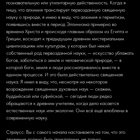
познавательную или утилитарную действенность. Когда я
пишу, что алхимия транслирует первозданную священную
науку о природе, я имею в виду, что алхимия и герметизм,
появившись вместе в период Эллинизма примерно во
времена Христа и происходя главным образом из Египта и
Греции, восходят к предыдущим древним мистериальным
цивилизациям или культурам, у которых был некий
собственный род первозданной науки, — искусство ублажать
богов, заботиться о земле и человеческой природе, — в
которой боги, земля и люди рассматривались вместе в
едином процессе. И это была действительно священная
наука. Я имел в виду, что, несмотря на некоторое
возрождение священных духовных наук — скажем,
буддийской или суфийской, — сегодня люди редко
обращаются к древним учителям, когда дело касается
естественных наук или экологии. Они всё ещё влюблены в
современную науку.
Страусс: Вы с самого начала настаиваете на том, что это
движение должно быть прикладным, не только