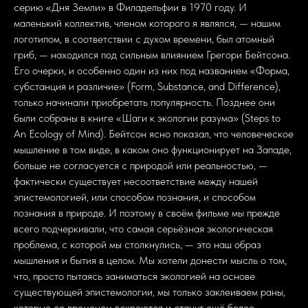
серию «Дня Земли» в Филадельфии в 1970 году. И
маленький коллектив, членом которого я являлся, — нашим
логотипом, в соответствии с духом времени, был атомный
гриб, — находился под сильным влиянием Грегори Бейтсона.
Его очерки, и особенно один из них под названием «Форма,
субстанция и различие» (Form, Substance, and Difference),
только начинали приобретать популярность. Позднее они
были собраны в книге «Шаги к экологии разума» (Steps to
An Ecology of Mind). Бейтсон ясно показал, что человеческое
мышление в том виде, в каком оно функционирует на Западе,
больше не согласуется с природой или реальностью, —
фактически существует несоответствие между нашей
эпистемологией, или способом познания, и способом
познания в природе. И поэтому в своём фильме мы прежде
всего подчеркивали, что самая серьёзная экологическая
проблема, с которой мы столкнулись, — это наш образ
мышления и бытия в целом. Мы хотели донести мысль о том,
что, просто пытаясь заниматься экологией на основе
существующей эпистемологии, мы только заклеиваем раны,
которые со временем вскроются и станут ещё более