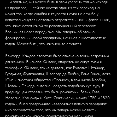
— и опять же, мы можем быть в этом уверены только исходя
из прошлого, — сейчас настал один из тех переходных
моментов, когда ошибки и глупости науки на службе у
капитала кажутся настолько отвратительными и фатальными,
что намечается какой-то революционный переворот.
Возникнет новая парадигма. Мы говорим об этом, о
формировании новой парадигмы, начиная с шестидесятых
годов. Может быть, это наконец-то случится.
Бэмфорд: Каждое столетие было отмечено таким встречным
движением. В начале ХХ века, опираясь на оккультизм и
теософию XIX века, такие деятели, как Рудольф Штайнер,
Гурджиев, Фулканелли, Шваллер де Любич, Рене Генон, даже
Юнг и гностики общества «Эранос», в том числе Корбен,
Шолем и Элиаде, пытались создать подобную культуру. В
предыдущем столетии это были романтики: Блэйк, Гёте,
Новалис, Кольридж и Китс. Фактически, между 1780 и 1820
годами, была предпринята невероятная попытка переделать
мир посредством того, что мы теперь можем назвать
романтической наукой, романтической медициной,