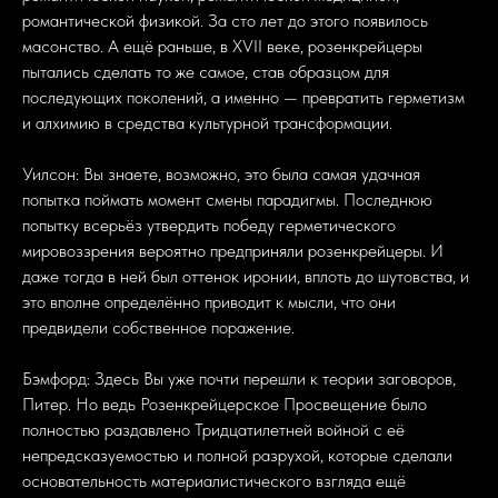
романтической физикой. За сто лет до этого появилось
масонство. А ещё раньше, в XVII веке, розенкрейцеры
пытались сделать то же самое, став образцом для
последующих поколений, а именно — превратить герметизм
и алхимию в средства культурной трансформации.
Уилсон: Вы знаете, возможно, это была самая удачная
попытка поймать момент смены парадигмы. Последнюю
попытку всерьёз утвердить победу герметического
мировоззрения вероятно предприняли розенкрейцеры. И
даже тогда в ней был оттенок иронии, вплоть до шутовства, и
это вполне определённо приводит к мысли, что они
предвидели собственное поражение.
Бэмфорд: Здесь Вы уже почти перешли к теории заговоров,
Питер. Но ведь Розенкрейцерское Просвещение было
полностью раздавлено Тридцатилетней войной с её
непредсказуемостью и полной разрухой, которые сделали
основательность материалистического взгляда ещё