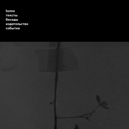
home
тексты
беседы
издательство
события